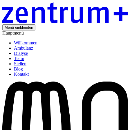
Menü einblenden
Hauptmenü
Willkommen
Ambulanz
Dialyse
Team
Stellen
Blog
Kontakt